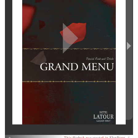
This flipbook was created in FlowPaper ↗